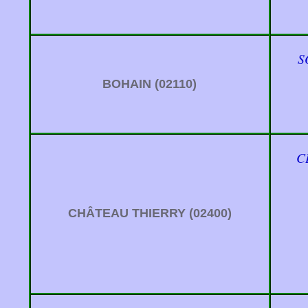
S
BOHAIN (02110)
C
CHÂTEAU THIERRY (02400)