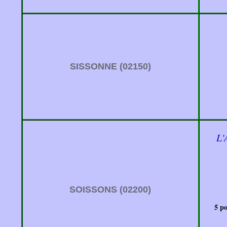
SISSONNE (02150)
L
SOISSONS (02200)
5 po